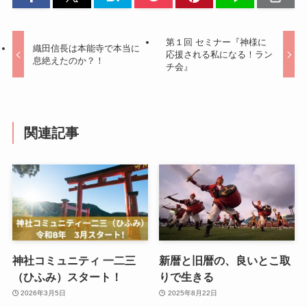
第１回 セミナー『神様に
織田信長は本能寺で本当に
応援される私になる！ラン
息絶えたのか？！
チ会』
関連記事
神社コミュニティ 一二三
新暦と旧暦の、良いとこ取
（ひふみ）スタート！
りで生きる
2026年3月5日
2025年8月22日