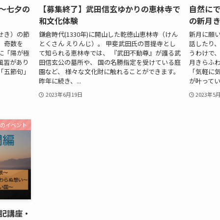
〜七夕の
【募集終了】武田信玄ゆかりの恵林寺で
自然にで
和文化体験
の新月
せき）の節
鎌倉時代(1330年)に開山した乾徳山恵林寺（けん
新月に願
、奇数を
とくさん えりんじ）。 甲斐武田氏の菩提寺とし
話したり
に「陽が極
て知られる恵林寺では、 『武田不動尊』が護る武
うわけで、
風習があり
田信玄公の墓所や、 国の名勝指定を受けている庭
月きらふ
「五節句」
園など、 様々な文化財に触れることができます。
「気軽に
昨年に続き、...
が叶っていく
2023年6月19日
2023年5
去のイベント
記講座・