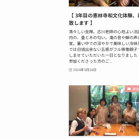
【 3年目の恵林寺和文化体験、
致します 】
清々しい坐禅。古川老師の心地よい法
内の、畳と木の匂い。滝の音や蝉の声
覚。暑い中での涼やかで美味しい冷抹
では日頃出来ない五感がフル稼働親子
しませていただいた一日となりました 
参加くださった方のご...
2024年5月26日
過