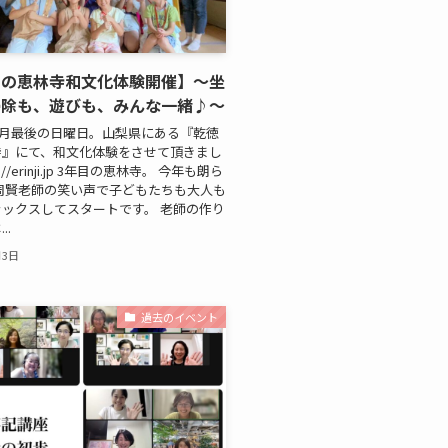
目の恵林寺和文化体験開催】～坐
掃除も、遊びも、みんな一緒♪～
、7月最後の日曜日。山梨県にある『乾徳
寺』にて、和文化体験をさせて頂きまし
s://erinji.jp 3年目の恵林寺。 今年も朗ら
周賢老師の笑い声で子どもたちも大人も
ックスしてスタートです。 老師の作り
..
月3日
過去のイベント