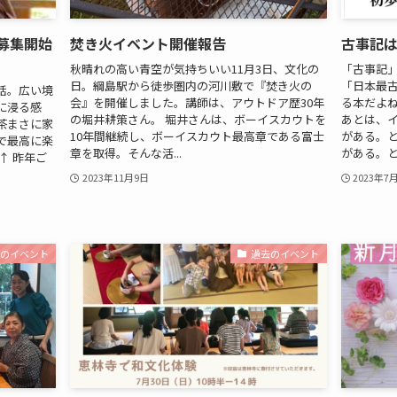
募集開始
焚き火イベント開催報告
古事記
秋晴れの高い青空が気持ちいい11月3日、文化の
「古事記
日。綱島駅から徒歩圏内の河川敷で『焚き火の
「日本最
話。広い境
会』を開催しました。講師は、アウトドア歴30年
る本だよ
に浸る感
の堀井耕策さん。 堀井さんは、ボーイスカウトを
あとは、
茶まさに家
10年間継続し、ボーイスカウト最高章である富士
がある。
で最高に楽
章を取得。そんな活...
がある。とい
↑ 昨年ご
2023年11月9日
2023年7
去のイベント
過去のイベント