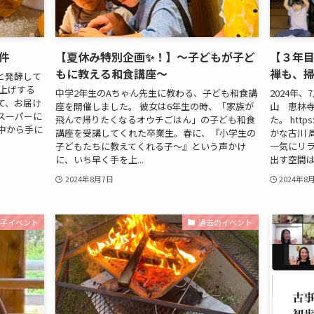
件
【夏休み特別企画✨！】～子どもが子ど
【３年
もに教える和食講座～
禅も、
と発酵して
上げする
中学2年生のAちゃん先生に教わる、子ども和食講
2024年
て、お届け
座を開催しました。 彼女は6年生の時、「家族が
山 恵林
スーパーに
飛んで帰りたくなるオウチごはん」の子ども和食
た。 http
中から手に
講座を受講してくれた卒業生。春に、『小学生の
かな古川 
子どもたちに教えてくれる子〜』という声かけ
一気にリラ
に、いち早く手を上...
出す空間は.
2024年8月7日
2024年8
親子イベント
過去のイベント