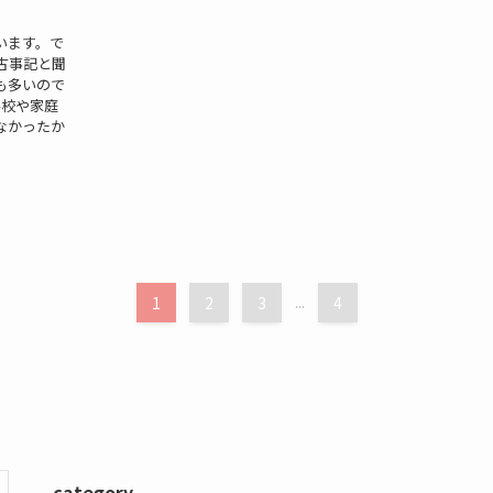
います。で
古事記と聞
も多いので
学校や家庭
なかったか
1
2
3
...
4
category