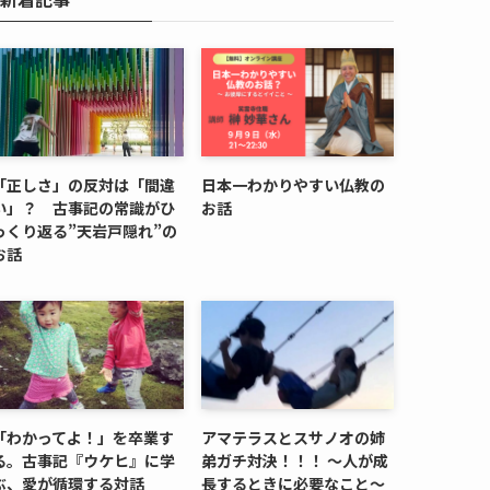
「正しさ」の反対は「間違
日本一わかりやすい仏教の
い」？ 古事記の常識がひ
お話
っくり返る”天岩戸隠れ”の
お話
「わかってよ！」を卒業す
アマテラスとスサノオの姉
る。古事記『ウケヒ』に学
弟ガチ対決！！！ ～人が成
ぶ、愛が循環する対話
長するときに必要なこと～