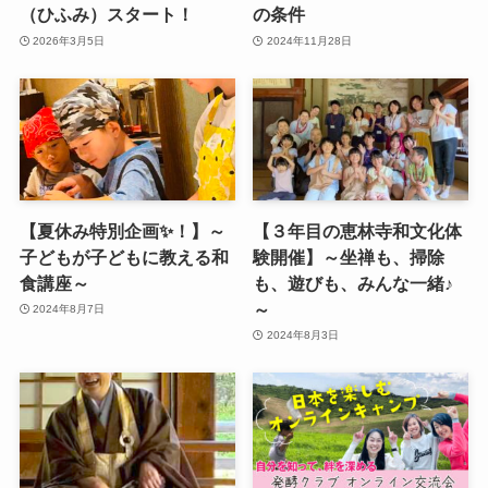
（ひふみ）スタート！
の条件
2026年3月5日
2024年11月28日
【夏休み特別企画✨！】～
【３年目の恵林寺和文化体
子どもが子どもに教える和
験開催】～坐禅も、掃除
食講座～
も、遊びも、みんな一緒♪
～
2024年8月7日
2024年8月3日