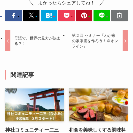
よかったらシェアしてね！
第２回 セミナー『わが家
母語で、世界の見方が決ま
の家系図を作ろう！＠オン
る？！
ライン』
関連記事
神社コミュニティ 一二三
和食を美味しくする調味料