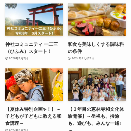
神社コミュニティ 一二三
和食を美味しくする調味料
（ひふみ）スタート！
の条件
2026年3月5日
2024年11月28日
【夏休み特別企画✨！】～
【３年目の恵林寺和文化体
子どもが子どもに教える和
験開催】～坐禅も、掃除
食講座～
も、遊びも、みんな一緒♪
～
2024年8月7日