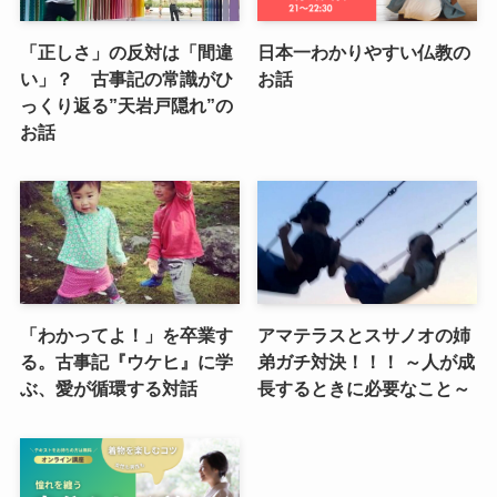
「正しさ」の反対は「間違
日本一わかりやすい仏教の
い」？ 古事記の常識がひ
お話
っくり返る”天岩戸隠れ”の
お話
「わかってよ！」を卒業す
アマテラスとスサノオの姉
る。古事記『ウケヒ』に学
弟ガチ対決！！！ ～人が成
ぶ、愛が循環する対話
長するときに必要なこと～